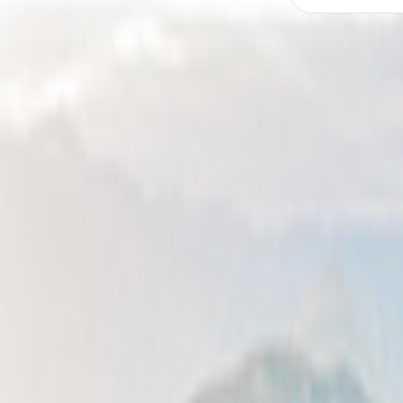
Noleggia un camper in
Georgia
da 63,43 €/notte
Noleggio camper