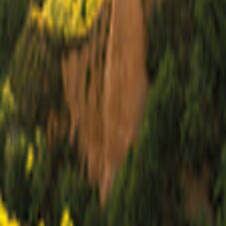
Georgia
Mappa
Filtro
0
3 offerte
per le tue vacanze a Atlanta