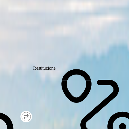
Restituzione