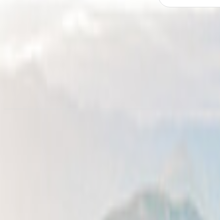
Noleggia un camper a
Alicante
da 71,00 €/notte
Noleggio camper