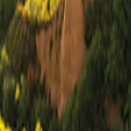
Alicante
Mappa
Filtro
0
6 offerte
per le tue vacanze a Alicante