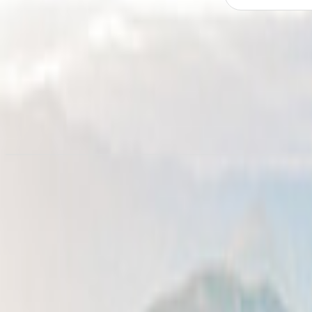
Noleggia un camper a
Rotterda
da 103,38 €/notte
Noleggio camper