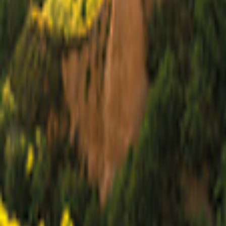
Rotterdam
Mappa
Filtro
0
7 offerte
per le tue vacanze a Rotterdam