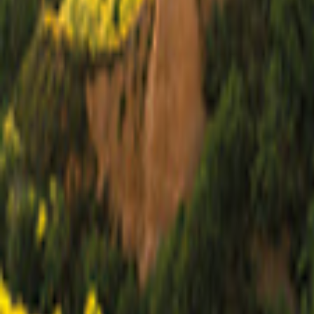
Zurigo
Mappa
Filtro
0
156 offerte
per le tue vacanze a Zurigo