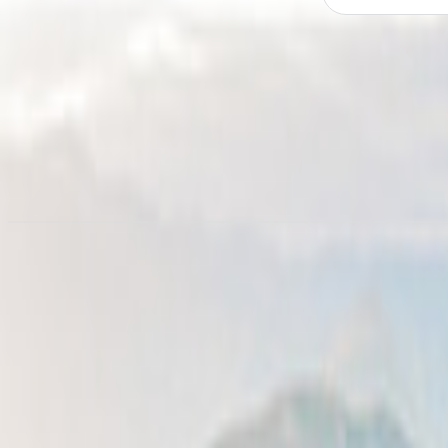
Noleggia un camper a
Zurigo
da 62,21 €/notte
Noleggio camper