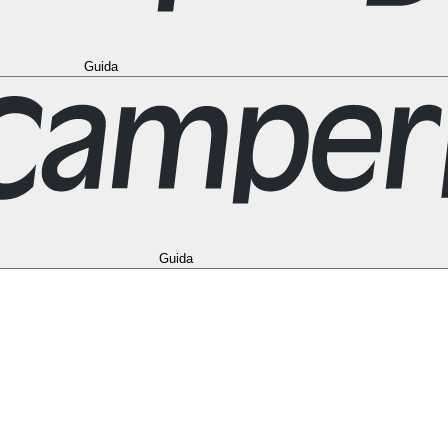
Guida
réal
Toronto
Vancouver
Tutte le destinazioni negli Stati Uniti
Las Vegas
L
stinazioni in Germania
Berlino
Amburgo
Hannover
Colonia
Lipsia
Monaco 
ni in Norvegia
Bergen
Oslo
Tutte le destinazioni nel Regno Unito
Edimbu
stinazioni in Australia
Brisbane
Cairns
Melbourne
Perth
Sydney
Tutte le d
Guida