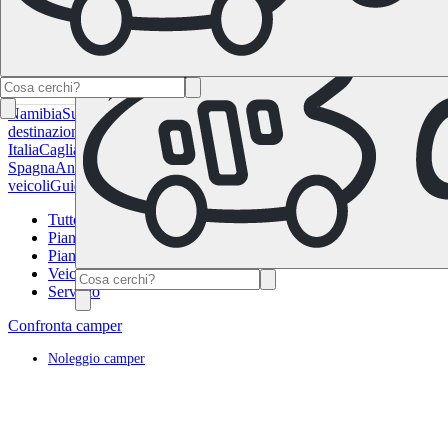
Namibia
Sudafrica
Tutte le destinazioni in Canada
Calgary
Halifax
Mont
destinazioni in Francia
Corsica
Lione
Marsiglia
Parigi
Tolosa
Tutte le de
Italia
Cagliari
Firenze
Milano
Roma
Sardegna
Venezia
Tutte le destinazio
Spagna
Andalusia
Barcellona
Bilbao
Madrid
Siviglia
Valencia
Tutte le de
veicoli
Guida ai camper
FAQ
Buono regalo
Tutto i post
Pianificazione viaggio
Pianificazione budget
Veicolo
Servizio
Confronta camper
Noleggio camper