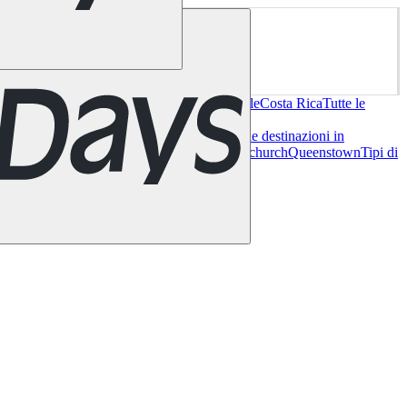
os Angeles
Miami
New York
San Francisco
Cile
Costa Rica
Tutte le
di Baviera
Tutte le destinazioni in
rgo
Glasgow
Londra
Manchester
Scozia
Tutte le destinazioni in
estinazioni in Nuova Zelanda
Auckland
Christchurch
Queenstown
Tipi di